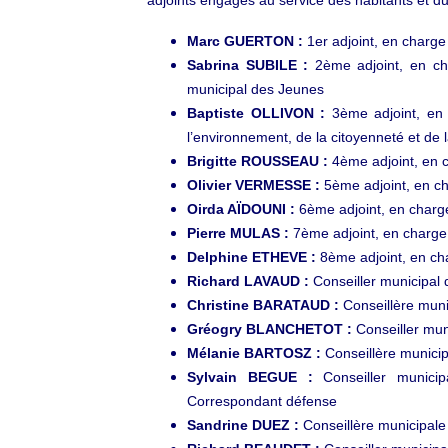
Marc GUERTON :
1er adjoint, en charge
Sabrina SUBILE :
2ème adjoint, en cha
municipal des Jeunes
Baptiste OLLIVON :
3ème adjoint, en 
l’environnement, de la citoyenneté et de la
Brigitte ROUSSEAU :
4ème adjoint, en c
Olivier VERMESSE :
5ème adjoint, en ch
Oirda AÏDOUNI :
6ème adjoint, en charge 
Pierre MULAS :
7ème adjoint, en charge d
Delphine ETHEVE :
8ème adjoint, en ch
Richard LAVAUD :
Conseiller municipal 
Christine BARATAUD :
Conseillère muni
​​​​​​​Gréogry BLANCHETOT :
Conseiller mun
​​​​​​​​​​​​​​Mélanie BARTOSZ :
Conseillère municipa
Sylvain BEGUE :
Conseiller munic
Correspondant défense
Sandrine DUEZ :
Conseillère municipal