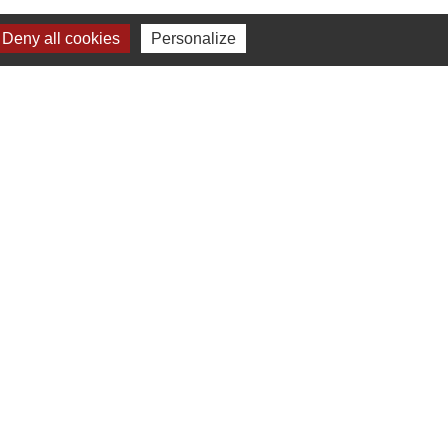
Deny all cookies
Personalize
nels
 400
elle