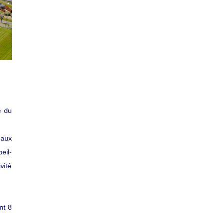
e du
eaux
eil-
vité
nt 8