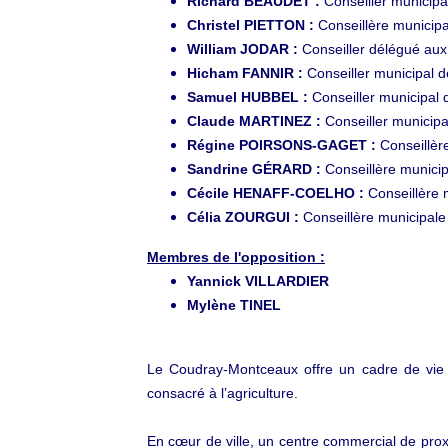
Richard BEAUDET :
Conseiller municipal
​​​​​​​Christel PIETTON :
Conseillère municipa
​​​​​​​William JODAR :
Conseiller délégué aux
​​​​​​​​​​​​​​Hicham FANNIR :
Conseiller municipal
Samuel HUBBEL :
Conseiller municipal d
Claude MARTINEZ :
Conseiller municipa
​​​​​​​Régine POIRSONS-GAGET :
Conseillèr
Sandrine GÉRARD :
Conseillère munici
Cécile HENAFF-COELHO :
Conseillère 
​​​​​​​Célia ZOURGUI :
Conseillère municipale
Membres de l'opposition :
Yannick VILLARDIER
Mylène TINEL
Le Coudray-Montceaux offre un cadre de vie éq
consacré à l’agriculture.
En cœur de ville, un centre commercial de pro