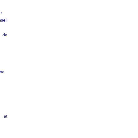
e
seil
, de
ine
s et