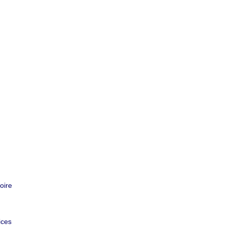
oire
ices