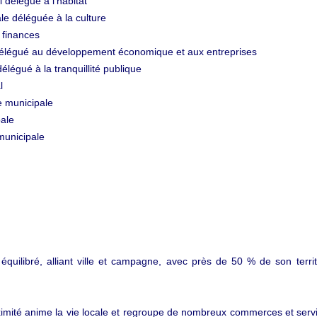
 délégué à l’habitat
le déléguée à la culture
 finances
 délégué au développement économique et aux entreprises
élégué à la tranquillité publique
l
e municipale
pale
municipale
uilibré, alliant ville et campagne, avec près de 50 % de son territ
ximité anime la vie locale et regroupe de nombreux commerces et serv