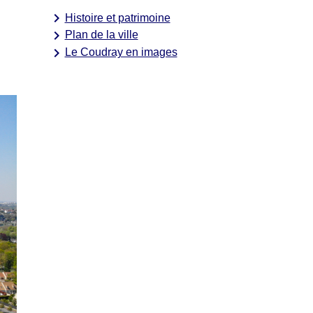
keyboard_arrow_right
Histoire et patrimoine
keyboard_arrow_right
Plan de la ville
keyboard_arrow_right
Le Coudray en images