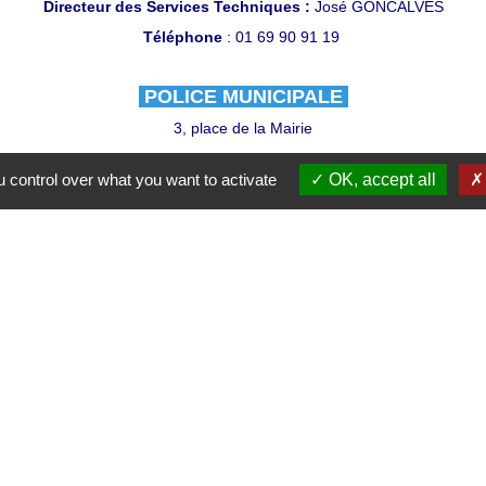
Directeur des Services Techniques :
José GONCALVES
Téléphone
: 01 69 90 91 19
POLICE MUNICIPALE
3, place de la Mairie
Chef de service de la police municipale :
Jean-Yves MOOTOOSAM
 control over what you want to activate
OK, accept all
Téléphone :
01 60 78 49 16 - 01 88 81 20 91 - 06 22 63 48 16
Contacts et numéros utiles
Ville du Coudray-Montceaux
45 avenue Charles de Gaulle
91830 Le Coudray-Montceaux - FRANCE