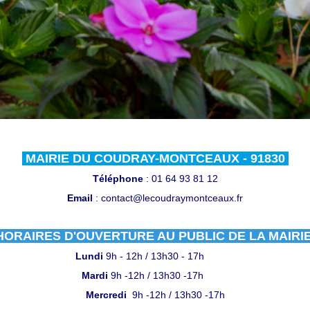
MAIRIE DU COUDRAY-MONTCEAUX - 91830
Téléphone
: 01 64 93 81 12
Email
: contact@lecoudraymontceaux.fr
HORAIRES D'OUVERTURE AU PUBLIC DE LA MAIRI
Lundi
9h - 12h / 13h30 - 17h
Mardi
9h -12h / 13h30 -17h
Mercredi
9h -12h / 13h30 -17h