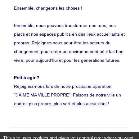
Ensemble, changeons les choses !
Ensemble, nous pouvons transformer nos rues, nos
parcs et nos espaces publics en des lieux accueillants et
propres. Rejoignez-nous pour être les acteurs du
changement, pour créer un environnement où il fait bon
vivre, pour aujourd'hui et pour les générations futures.
Prêt à agir ?
Rejoignez-nous lors de notre prochaine opération
"J'AIME MA VILLE PROPRE". Faisons de notre ville un
endroit plus propre, plus vert et plus accueillant !
J'aime ma ville propre
This site uses cookies and gives you control over what you want