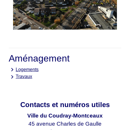
Aménagement
keyboard_arrow_right
Logements
keyboard_arrow_right
Travaux
Contacts et numéros utiles
Ville du Coudray-Montceaux
45 avenue Charles de Gaulle