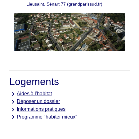
Lieusaint, Sénart 77 (grandparissud.fr)
Logements
keyboard_arrow_right
Aides à l'habitat
keyboard_arrow_right
Déposer un dossier
keyboard_arrow_right
Informations pratiques
keyboard_arrow_right
Programme "habiter mieux"