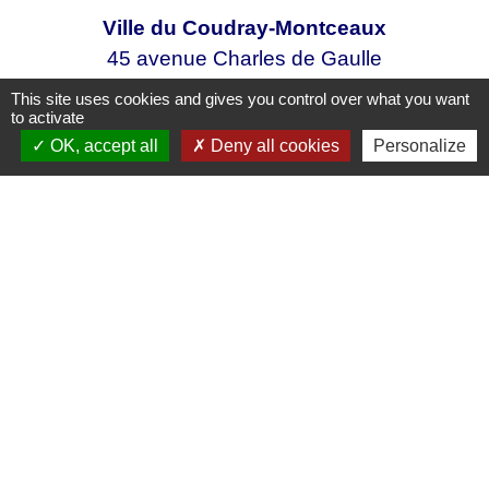
Ville du Coudray-Montceaux
45 avenue Charles de Gaulle
91830 Le Coudray-Montceaux - FRANCE
This site uses cookies and gives you control over what you want
+33 1 64 93 81 12
to activate
OK, accept all
Deny all cookies
Personalize
Contact par formulaire
Mentions légales
-
Politique de confidentialité
-
Accessibilité
-
Plan du site
-
Gestion des cookies