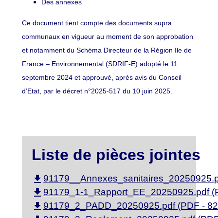
Des annexes
Ce document tient compte des documents supra
communaux en vigueur au moment de son approbation
et notamment du Schéma Directeur de la Région Ile de
France – Environnemental (SDRIF-E) adopté le 11
septembre 2024 et approuvé, après avis du Conseil
d’Etat, par le décret n°2025-517 du 10 juin 2025.
Liste de pièces jointes
file_download
91179__Annexes_sanitaires_20250925.pd
file_download
91179_1-1_Rapport_EE_20250925.pdf (P
file_download
91179_2_PADD_20250925.pdf (PDF - 82