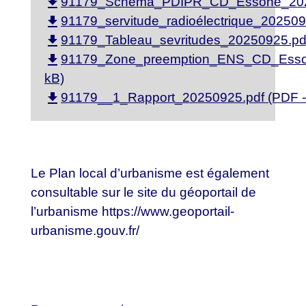
file_download
91179_Schema_PDIPR_CD_Essone_20250
file_download
91179_servitude_radioélectrique_202509
file_download
91179_Tableau_sevritudes_20250925.pdf
file_download
91179_Zone_preemption_ENS_CD_Esson
kB)
file_download
91179__1_Rapport_20250925.pdf (PDF -
Le Plan local d’urbanisme est également
consultable sur le site du géoportail de
l’urbanisme
https://www.geoportail-
urbanisme.gouv.fr/