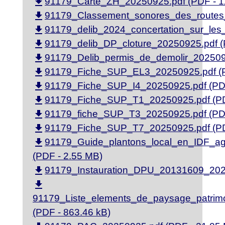
file_download
91179_Carte_ZH_20250925.pdf (PDF - 1
file_download
91179_Classement_sonores_des_routes_
file_download
91179_delib_2024_concertation_sur_le
file_download
91179_delib_DP_cloture_20250925.pdf (
file_download
91179_Delib_permis_de_demolir_2025092
file_download
91179_Fiche_SUP_EL3_20250925.pdf (P
file_download
91179_Fiche_SUP_I4_20250925.pdf (PDF
file_download
91179_Fiche_SUP_T1_20250925.pdf (PD
file_download
91179_fiche_SUP_T3_20250925.pdf (PDF
file_download
91179_Fiche_SUP_T7_20250925.pdf (PD
file_download
91179_Guide_plantons_local_en_IDF_ag
(PDF - 2.55 MB)
file_download
91179_Instauration_DPU_20131609_2025
file_download
91179_Liste_elements_de_paysage_patrim
(PDF - 863.46 kB)