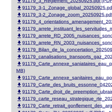
file_download
91179_3_Reglement_20250925.pdf (PDF 
file_download
91179_3-1_Zonage_global_20250925.pdf
file_download
91179_3-2_Zonage_zoom_20250925.pdf 
file_download
91179_4_orientations_amenagement_202
file_download
91179_arrete_instituant_les_servitudes
file_download
91179_arrete_RD_2005_nuisances_sonor
file_download
91179_arrete_RN_2003_nuisances_sonor
file_download
91179_Bilan_de_la_concertation_2025092
file_download
91179_canalisations_transports_gaz_202
file_download
91179_Carte_annexe_saniataires_eau_po
MB)
file_download
91179_Carte_annexe_sanitaires_eau_pot
file_download
91179_Carte_des_bruits_essonne_04202
file_download
91179_Carte_droit_de_preemption_ubrai
file_download
91179_carte_reseau_strategique_rte_202
file_download
91179_Carte_retrait_gonflement_des_arg