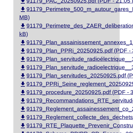
file_download
91179_PAC_20250925.pdf (PDF - 21.05
file_download
91179_Perimetre_500_m_autour_gares_
MB)
file_download
91179_Perimetre_des_ZAER_deliberatio
kB)
file_download
91179_Plan_assainissement_annexes_1_
file_download
91179_Plan_PPRi_20250925.pdf (PDF - 
file_download
91179_Plan_servitude_radioélectrique__
file_download
91179_Plan_servitude_radioelectrique__
file_download
91179_Plan_servitudes_20250925.pdf (P
file_download
91179_PPRi_Seine_reglement_20250925.
file_download
91179_procedure_20250925.pdf (PDF - 
file_download
91179_Recommandations_RTE_servitude_
file_download
91179_Reglement_assainessement_co_2
file_download
91179_Reglement_collecte_des_dechets
file_download
91179_RTE_Plaquette_Prevenir_Constru