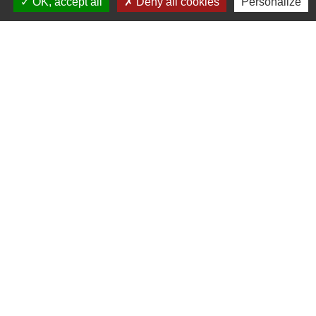
OK, accept all
Deny all cookies
Personalize
Contacts et numéros utiles
Ville du Coudray-Montceaux
45 avenue Charles de Gaulle
91830 Le Coudray-Montceaux - FRANCE
+33 1 64 93 81 12
Contact par formulaire
Mentions légales
-
Politique de confidentialité
-
Accessibilité
-
Plan du site
-