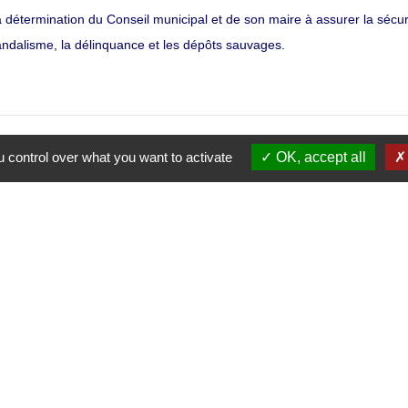
 la détermination du Conseil municipal et de son maire à assurer la sécur
vandalisme, la délinquance et les dépôts sauvages.
 control over what you want to activate
OK, accept all
Contacts et numéros utiles
Ville du Coudray-Montceaux
45 avenue Charles de Gaulle
91830 Le Coudray-Montceaux - FRANCE
+33 1 64 93 81 12
Contact par formulaire